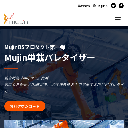
最新情報
English
MujinOSプロダクト第一弾
Mujin単載パレタイザー
独自開発『MujinOS』搭載
高度な自動化とDX運用を、お客様自身の手で実現する次世代パレタイ
ザー
資料ダウンロード