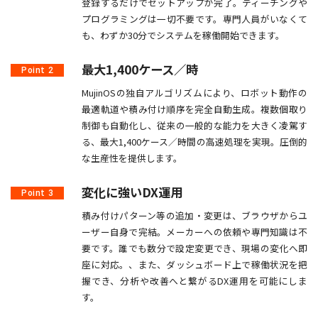
登録するだけでセットアップが完了。ティーチングや
プログラミングは一切不要です。専門人員がいなくて
も、わずか30分でシステムを稼働開始できます。
最大1,400ケース／時
Point 2
MujinOSの独自アルゴリズムにより、ロボット動作の
最適軌道や積み付け順序を完全自動生成。複数個取り
制御も自動化し、従来の一般的な能力を大きく凌駕す
る、最大1,400ケース／時間の高速処理を実現。圧倒的
な生産性を提供します。
変化に強いDX運用
Point 3
積み付けパターン等の追加・変更は、ブラウザからユ
ーザー自身で完結。メーカーへの依頼や専門知識は不
要です。誰でも数分で設定変更でき、現場の変化へ即
座に対応。、また、ダッシュボード上で稼働状況を把
握でき、分析や改善へと繋がるDX運用を可能にしま
す。