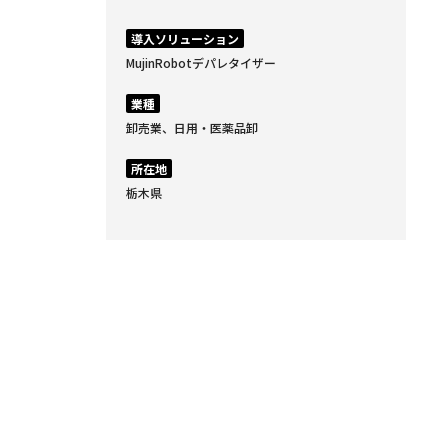
導入ソリューション
MujinRobotデパレタイザー
業種
卸売業、日用・医薬品卸
所在地
栃木県