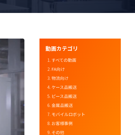
動画カテゴリ
すべての動画
FA向け
物流向け
ケース品搬送
ピース品搬送
金属品搬送
モバイルロボット
お客様事例
その他