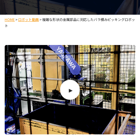
HOME
>
ロボット動画
>
複雑な形状の金属部品に対応したバラ積みピッキングロボッ
ト