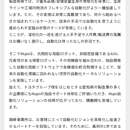
製造現場では、少量多品種
/
変種変量生産の常態化を背景に、生産
ラインや工場内物流のフレキシブルな自動化がより一層加速して
います。ただ、その実現は非常に高難度であり、何から始めるべ
きか悩まれているケースや、従来の手法では自動化を思うように
進められず足踏み状態のケースが多発しています。
ところが、深刻化の一途を遂げる人手不足や人件費
/
輸送費の高騰
はお構いなく進行し、自動化は待ったなしの状況です。
そこで
M
ujinは、汎用的な知能ロボット、非固定設備である
AGV
、
冗長性のある保管ロボット、その他機器を組み合わせ、独自開発
した自動化知能ソフトウェアで各機器を統合制御することで、従
来の自動化常識に囚われない次世代自動化トータルソリューショ
ンを実現しています。
加えて、トヨタグループ様をはじめとする愛知県の製造業の多く
の企業様にも
Mujin
の独自サポート体制をご評価いただき、
Mujin
自
動化ソリューションの採用が広がっており、横展開も急増してい
ます。
岡崎事業所は、お客様にとって自動化ビジョンを具現化し加速さ
せるパートナーを目指しています。そのために、最初の
1
歩である