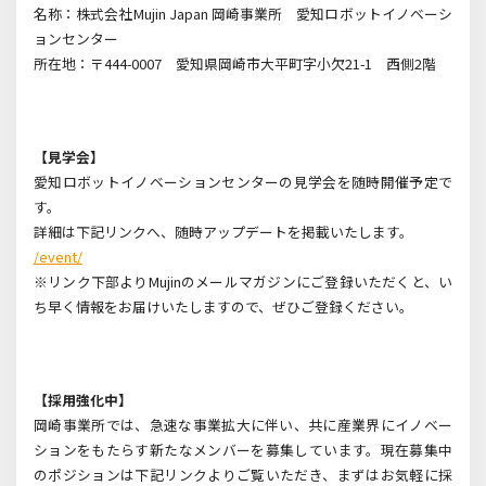
名称：株式会社
Mujin Japan
岡崎事業所 愛知ロボットイノベーシ
ョンセンター
所在地：〒
444-0007
愛知県岡崎市大平町字小欠
21-1
西側
2
階
【見学会】
愛知ロボットイノベーションセンターの見学会を随時開催予定で
す。
詳細は下記リンクへ、随時アップデートを掲載いたします。
/event/
※リンク下部より
Mujin
のメールマガジンにご登録いただくと、い
ち早く情報をお届けいたしますので、ぜひご登録ください。
【採用強化中】
岡崎事業所では、急速な事業拡大に伴い、共に産業界にイノベー
ションをもたらす新たなメンバーを募集しています。現在募集中
のポジションは下記リンクよりご覧いただき、まずはお気軽に採