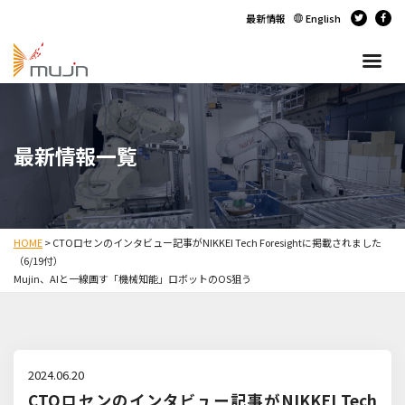
最新情報
English
最新情報一覧
HOME
>
CTOロセンのインタビュー記事がNIKKEI Tech Foresightに掲載されました
（6/19付）
Mujin、AIと一線画す「機械知能」ロボットのOS狙う
2024.06.20
CTOロセンのインタビュー記事がNIKKEI Tech