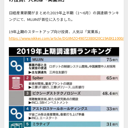
日経産業新聞がまとめた2019年上半期（1～6月）の調達額ランキ
ングにて、MUJINが首位に入りました。
19年上期のスタートアップ向け投資、人気は「実業系」
https://www.nikkei.com/article/DGXMZO49072380X20C19A8X11000/