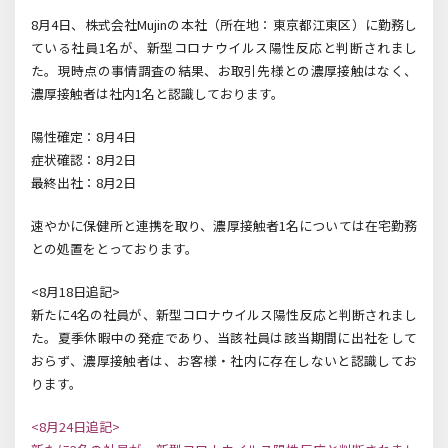
8月4日、株式会社Mujinの本社（所在地：東京都江東区）に勤務し
ている社員1名が、新型コロナウイルス陽性反応と判断されまし
た。現時点の事情調査の結果、お取引先様との濃厚接触はなく、
濃厚接触者は社内1名と認識しております。
陽性確定：8月4日
症状確認：8月2日
最終出社：8月2日
速やかに保健所と連携を取り、濃厚接触者1名については在宅勤務
との処置をとっております。
<8月18日追記>
新たに4名の社員が、
新型コロナウイルス陽性反応と判断されまし
た。夏季休暇中の発症であり、当該社員は該当期間に出社をして
おらず
、
濃厚接触者は、
お客様・社内に存在しないと認識してお
ります。
<8月24日追記>