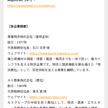
https://www.mujin.co.jp/mujin-os/
【各企業概要】
東電物流株式会社（運用主体）
設立：1977年
代表取締役社長：石川 文彦 様
ウェブサイト：
https://www.tepco-logistics.co.jp/
電力資機材の調達・保管・輸送・販売までを一体で担い、電力イ
ンフラを支える物流企業です。物流と調達機能を兼ね備えた「物
流商社」として、安定供給を支える事業を展開しています。
ＮＸ商事株式会社 （商社）
創立：1964年
代表取締役社長：青木 進 様
ウェブサイト：
https://www.nx-shoji.com/
ＮＸグループの中核を担う商社として、物流・調達・エネルギ
ー・不動産など多様な事業を展開しています。 商社機能と物流・