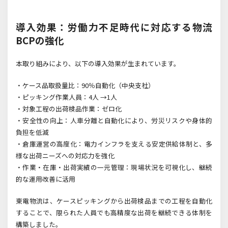
導入効果：労働力不足時代に対応する物流
BCPの強化
本取り組みにより、以下の導入効果が生まれています。
・ケース品取扱量比：90％自動化（中央支社）
・ピッキング作業人員：4人 →1人
・対象工程の出荷検品作業：ゼロ化
・安全性の向上：人車分離と自動化により、労災リスクや身体的
負担を低減
・倉庫運営の高度化：電力インフラを支える安定供給体制と、多
様な出荷ニーズへの対応力を強化
・作業・在庫・出荷実績の一元管理：現場状況を可視化し、継続
的な運用改善に活用
東電物流は、ケースピッキングから出荷検品までの工程を自動化
することで、限られた人員でも高精度な出荷を継続できる体制を
構築しました。