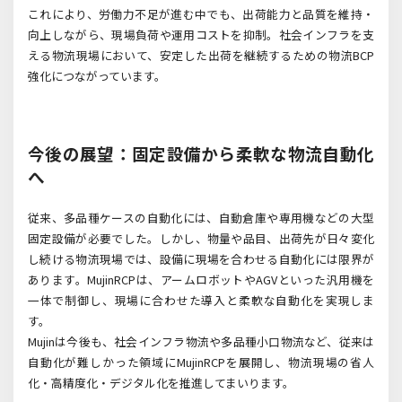
これにより、労働力不足が進む中でも、出荷能力と品質を維持・
向上しながら、現場負荷や運用コストを抑制。社会インフラを支
える物流現場において、安定した出荷を継続するための物流BCP
強化につながっています。
今後の展望：固定設備から柔軟な物流自動化
へ
従来、多品種ケースの自動化には、自動倉庫や専用機などの大型
固定設備が必要でした。しかし、物量や品目、出荷先が日々変化
し続ける物流現場では、設備に現場を合わせる自動化には限界が
あります。MujinRCPは、アームロボットやAGVといった汎用機を
一体で制御し、現場に合わせた導入と柔軟な自動化を実現しま
す。
Mujinは今後も、社会インフラ物流や多品種小口物流など、従来は
自動化が難しかった領域にMujinRCPを展開し、物流現場の省人
化・高精度化・デジタル化を推進してまいります。