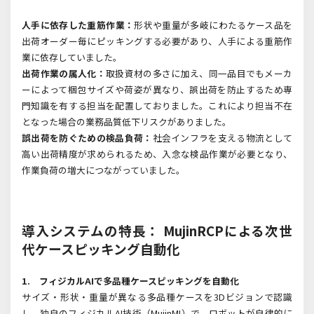
人手に依存した重筋作業：
形状や重量が多岐にわたるケース品を
出荷オーダー毎にピッキングする必要があり、人手による重筋作
業に依存していました。
出荷作業の属人化：
取扱資材の多さに加え、同一品目でもメーカ
ーによって梱包サイズや荷姿が異なり、誤出荷を防止するため専
門知識を有する担当を配置しておりました。これにより担当不在
となった場合の業務品質低下リスクがありました。
誤出荷を防ぐための検品負荷：
社会インフラを支える物流として
高い出荷精度が求められるため、入念な検品作業が必要となり、
作業負荷の増大につながっていました。
導入システムの特長： MujinRCPによる次世
代ケースピッキング自動化
1.
フィジカルAI
で多品種ケースピッキングを自動化
サイズ・形状・重量が異なる多品種ケースを3D
ビジョンで認識
し、独自のフィジカル
AI
技術（
MujinMI
）
で、ロボットが自律的に