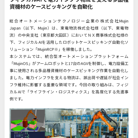
資機材のケースピッキングを自動化
総合オートメーションテクノロジー企業の株式会社Mujin
Japan（以下、Mujin）は、東電物流株式会社様（以下、東電物
流）の中央支社（東京都大田区）においてＮＸ商事株式会社様の
下、フィジカルAIを活用したロボットケースピッキング自動化ソ
リューション「MujinRCP※」を稼働しました。
本システムでは、統合型オートメーションプラットフォーム
「MujinOS」がアームロボットと17台のAGVを制御し、電力設備工
事に使用される多品種資機材のケースピッキング作業を自動化し
ました。電力インフラを支える物流は、誤出荷や遅延が社会イン
フラ維持に影響する重要な領域です。今回の取り組みは、フィジ
カルAIで「ライフライン・ロジスティクス」を高度化する先進事
例です。