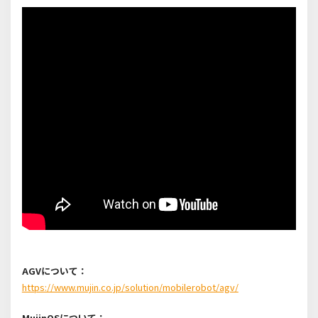
AGVについて：
https://www.mujin.co.jp/solution/mobilerobot/agv/
MujinOS
について：