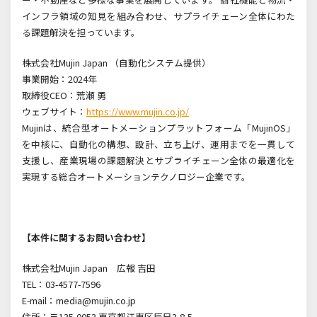
インフラ領域の知見を組み合わせ、サプライチェーン全体にわた
る課題解決を担っています。
株式会社Mujin Japan （自動化システム提供）
事業開始：2024年
取締役CEO：荒瀬 勇
ウェブサイト：
https://www.mujin.co.jp/
Mujinは、統合型オートメーションプラットフォーム「MujinOS」
を中核に、自動化の構想、設計、立ち上げ、運用までを一貫して
支援し、産業現場の課題解決とサプライチェーン全体の最適化を
実現する総合オートメーションテクノロジー企業です。
【本件に関するお問い合わせ】
株式会社Mujin Japan
広報 吉田
TEL：03-4577-7596
E-mail：media@mujin.co.jp
住所：〒135-0053 東京都江東区辰巳3-8-5