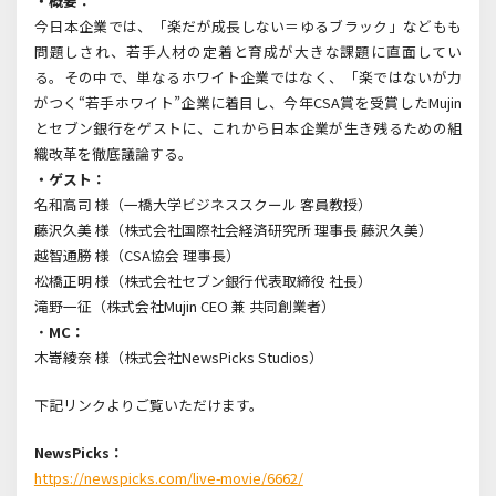
・概要：
今日本企業では、「楽だが成長しない＝ゆるブラック」などもも
問題しされ、若手人材の定着と育成が大きな課題に直面してい
る。その中で、単なるホワイト企業ではなく、「楽ではないが力
がつく“若手ホワイト”企業に着目し、今年CSA賞を受賞したMujin
とセブン銀行をゲストに、これから日本企業が生き残るための組
織改革を徹底議論する。
・ゲスト：
名和高司 様（一橋大学ビジネススクール 客員教授）
藤沢久美 様（株式会社国際社会経済研究所 理事長 藤沢久美）
越智通勝 様（CSA協会 理事長）
松橋正明 様（株式会社セブン銀行代表取締役 社長）
滝野一征（株式会社Mujin CEO 兼 共同創業者）
・
MC：
木嵜綾奈 様（株式会社NewsPicks Studios）
下記リンクよりご覧いただけます。
NewsPicks：
https://newspicks.com/live-movie/6662/