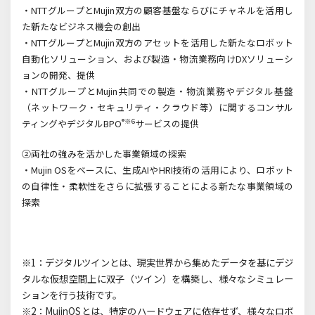
・NTT
グループと
Mujin
双方の顧客基盤ならびにチャネルを活用し
た新たなビジネス機会の創出
・NTT
グループと
Mujin
双方のアセットを活用した新たなロボット
自動化ソリューション、および製造・物流業務向け
DX
ソリューシ
ョンの開発、提供
・NTTグループとMujin共同での製造・物流業務やデジタル基盤
（ネットワーク・セキュリティ・クラウド等）に関するコンサル
®※6
ティングやデジタルBPO
サービスの提供
②両社の強みを活かした事業領域の探索
・Mujin OS
をベースに、生成
AI
や
HRI
技術の活用により、ロボット
の自律性・柔軟性をさらに拡張することによる新たな事業領域の
探索
※1：デジタルツインとは、現実世界から集めたデータを基にデジ
タルな仮想空間上に双子（ツイン）を構築し、様々なシミュレー
ションを行う技術です。
※2：MujinOSとは、特定のハードウェアに依存せず、様々なロボ