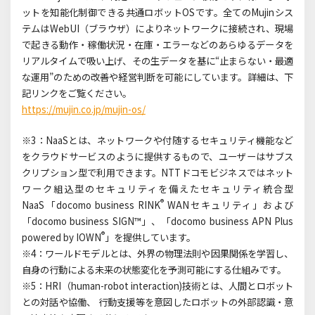
ットを知能化制御できる共通ロボットOSです。全てのMujinシス
テムはWebUI（ブラウザ）によりネットワークに接続され、現場
で起きる動作・稼働状況・在庫・エラーなどのあらゆるデータを
リアルタイムで吸い上げ、その生データを基に“止まらない・最適
な運用”のための改善や経営判断を可能にしています。詳細は、下
記リンクをご覧ください。
https://mujin.co.jp/mujin-os/
※3：NaaSとは、ネットワークや付随するセキュリティ機能など
をクラウドサービスのように提供するもので、ユーザーはサブス
クリプション型で利用できます。NTTドコモビジネスではネット
ワーク組込型のセキュリティを備えたセキュリティ統合型
®
NaaS「docomo business RINK
WANセキュリティ」および
「docomo business SIGN™」、「docomo business APN Plus
®
powered by IOWN
」を提供しています。
※4：ワールドモデルとは、外界の物理法則や因果関係を学習し、
自身の行動による未来の状態変化を予測可能にする仕組みです。
※5：HRI（human-robot interaction)技術とは、人間とロボット
との対話や協働、 行動支援等を意図したロボットの外部認識・意