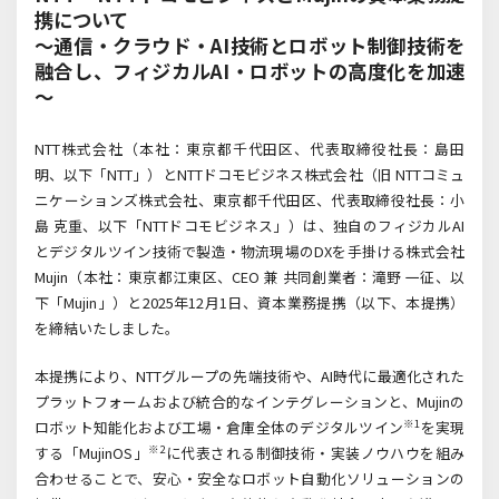
携について
～通信・クラウド・AI技術とロボット制御技術を
融合し、フィジカルAI・ロボットの高度化を加速
～
NTT
株式会社（本社：東京都千代田区、代表取締役社長：島田
明、以下「
NTT
」）と
NTT
ドコモビジネス株式会社（旧
NTT
コミュ
ニケーションズ株式会社、東京都千代田区、代表取締役社長：小
島 克重、以下「
NTT
ドコモビジネス」）は、独自のフィジカル
AI
とデジタルツイン技術で製造・物流現場の
DX
を手掛ける株式会社
Mujin
（本社：東京都江東区、
CEO
兼 共同創業者：滝野 一征、以
下「
Mujin
」）と
2025
年
12
月
1
日、資本業務提携（以下、本提携）
を締結いたしました。
本提携により、NTT
グループの先端技術や、
AI
時代に最適化された
プラットフォームおよび統合的なインテグレーションと、
Mujin
の
※
1
ロボット知能化および工場・倉庫全体のデジタルツイン
を実現
※
2
する「
MujinOS
」
に代表される制御技術・実装ノウハウを組み
合わせることで、安心・安全なロボット自動化ソリューションの