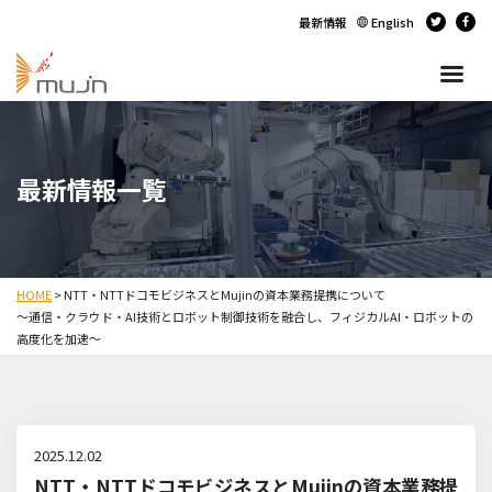
最新情報
English
最新情報一覧
HOME
>
NTT・NTTドコモビジネスとMujinの資本業務提携について
～通信・クラウド・AI技術とロボット制御技術を融合し、フィジカルAI・ロボットの
高度化を加速～
2025.12.02
NTT・NTTドコモビジネスとMujinの資本業務提