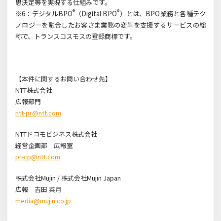
思決定等を実現する仕組みです。
®
®
※6：デジタルBPO
（Digital BPO
）とは、BPO業務と各種テク
ノロジーを融合したお客さま業務の変革を支援するサービスの総
称で、トランスコスモスの登録商標です。
【本件に関するお問い合わせ先】
NTT
株式会社
広報部門
ntt-pr@ntt.com
NTT
ドコモビジネス株式会社
経営企画部 広報室
pr-cp@ntt.com
株式会社Mujin /
株式会社
Mujin Japan
広報 吉田 菜月
media@mujin.co.jp