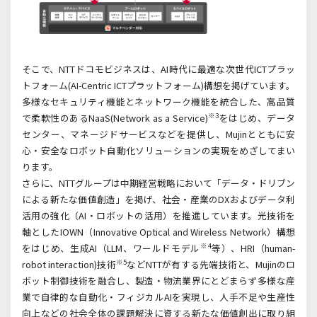
そこで、NTT
ドコモビジネスは、
AI
時代に最適な次世代
ICT
プラッ
トフォーム
(AI-Centric ICT
プラットフォーム
)
構想を掲げています。
多様なセキュリティ機能とネットワーク機能を統合した、高品質
※
3
で柔軟性のある
NaaS(Network as a Service)
をはじめ、データ
センター、マネージドサービスなどを提供し、
Mujin
とともに安
心・安全なロボット自動化ソリューションの実現をめざしてまい
ります。
さらに、NTT
グループは中期経営戦略において「データ・ドリブン
による新たな価値創造」を掲げ、社会・産業の
DX
およびデータ利
活用の強化（
AI
・ロボットの活用）を推進しています。光技術を
軸とした
IOWN
（
Innovative Optical and Wireless Network
）構想
※
4
をはじめ、生成
AI
（
LLM
、ワールドモデル
等）、
HRI
（
human-
※
5
robot interaction)
技術
など
NTT
が有する先端技術と、
Mujin
のロ
ボット制御技術を融合し、製造・物流業界にとどまらず多様な産
業で自律的な自動化・フィジカル
AI
を実現し、人手不足や生産性
向上などの社会全体の課題解決に資する新たな価値創出に取り組