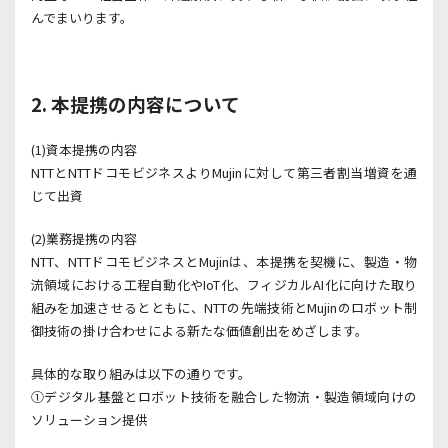
んでまいります。
2.
本提携の内容について
(1)資本提携の内容
NTT
と
NTT
ドコモビジネスより
Mujin
に対して第三者割当増資を通
じて出資
(2)業務提携の内容
NTT
、
NTT
ドコモビジネスと
Mujin
は、本提携を契機に、製造・物
流領域における工程自動化や
IoT
化、フィジカル
AI
化に向けた取り
組みを加速させるとともに、
NTT
の先端技術と
Mujin
のロボット制
御技術の掛け合わせによる新たな価値創出をめざします。
具体的な取り組みは以下の通りです。
①デジタル基盤とロボット技術を融合した物流・製造領域向けの
ソリューション提供