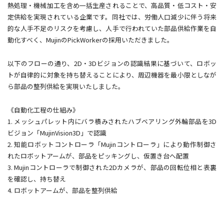
熱処理・機械加工を含め一括生産されることで、高品質・低コスト・安
定供給を実現されている企業です。同社では、労働人口減少に伴う将来
的な人手不足のリスクを考慮し、人手で行われていた部品供給作業を自
動化すべく、MujinのPickWorkerの採用いただきました。
以下のフローの通り、2D・3Dビジョンの認識結果に基づいて、ロボッ
トが自律的に対象を持ち替えることにより、周辺機器を最小限としなが
ら部品の整列供給を実現いたしました。
《自動化工程の仕組み》
1. メッシュパレット内にバラ積みされたハブベアリング外輪部品を3D
ビジョン「MujinVision3D」で認識
2. 知能ロボットコントローラ「Mujinコントローラ」により動作制御さ
れたロボットアームが、部品をピッキングし、仮置き台へ配置
3. Mujinコントローラで制御された2Dカメラが、部品の回転位相と表裏
を確認し、持ち替え
4. ロボットアームが、部品を整列供給