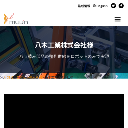
最新情報
English
八木工業株式会社様
バラ積み部品の整列供給をロボットのみで実現
HOME
>
ロボット導入事例
>
八木工業株式会社様