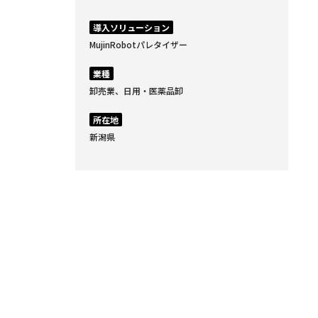
導入ソリューション
MujinRobotパレタイザー
業種
卸売業、日用・医薬品卸
所在地
新潟県