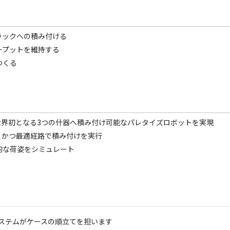
ラックへの積み付ける
ープットを維持する
つくる
で世界初となる3つの什器へ積み付け可能なパレタイズロボットを実現
、かつ最適経路で積み付けを実行
的な荷姿をシミュレート
ステムがケースの順立てを担います