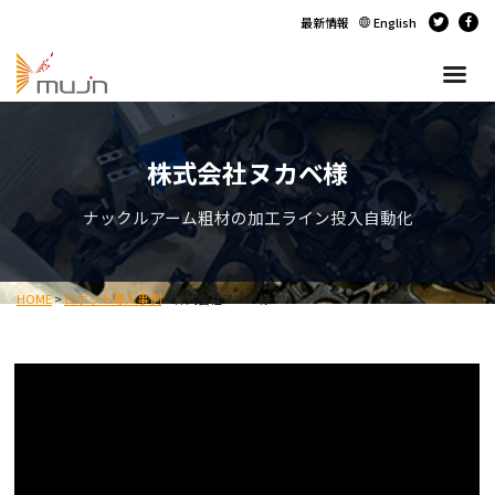
最新情報
English
株式会社ヌカベ様
ナックルアーム粗材の加工ライン投入自動化
HOME
>
ロボット導入事例
>
株式会社ヌカベ様