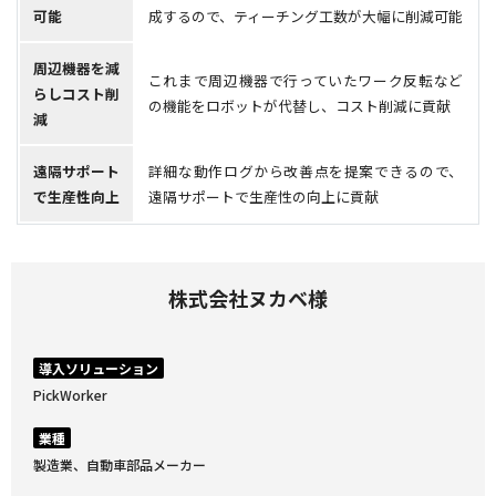
可能
成するので、ティーチング工数が大幅に削減可能
周辺機器を減
これまで周辺機器で行っていたワーク反転など
らしコスト削
の機能をロボットが代替し、コスト削減に貢献
減
遠隔サポート
詳細な動作ログから改善点を提案できるので、
で生産性向上
遠隔サポートで生産性の向上に貢献
株式会社ヌカベ様
導入ソリューション
PickWorker
業種
製造業、自動車部品メーカー