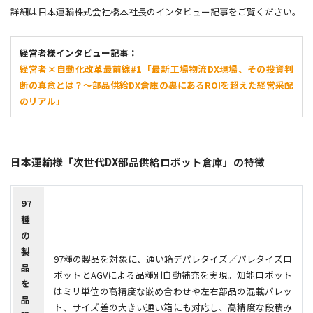
詳細は日本運輸株式会社橋本社長のインタビュー記事をご覧ください。
経営者様インタビュー記事：
経営者×自動化改革最前線#1「最新工場物流DX現場、その投資判
断の真意とは？〜部品供給DX倉庫の裏にあるROIを超えた経営采配
のリアル」
日本運輸様「次世代DX部品供給ロボット倉庫」の特徴
97
種
の
製
97種の製品を対象に、通い箱デパレタイズ／パレタイズロ
品
ボットとAGVによる品種別自動補充を実現。知能ロボット
を
はミリ単位の高精度な嵌め合わせや左右部品の混載パレッ
品
ト、サイズ差の大きい通い箱にも対応し、高精度な段積み