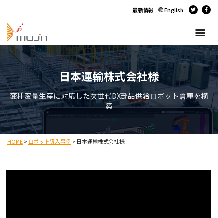
最新情報
English
日本運輸株式会社様
変種変量生産に対応した次世代DX部品供給ロボット倉庫を構
築
HOME
>
ロボット導入事例
>
日本運輸株式会社様