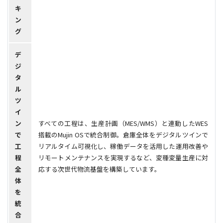
キ
ン
グ
デ
ジ
タ
ル
ツ
イ
ン
すべての工程は、生産計画（MES/WMS）と連動したWES
で
搭載のMujin OSで統合制御。倉庫全体をデジタルツインで
工
リアルタイム可視化し、稼働データを活用した運用改善や
程
リモートメンテナンスを実現するなど、変種変量生産に対
全
応する次世代物流基盤を構築しています。
体
を
統
合