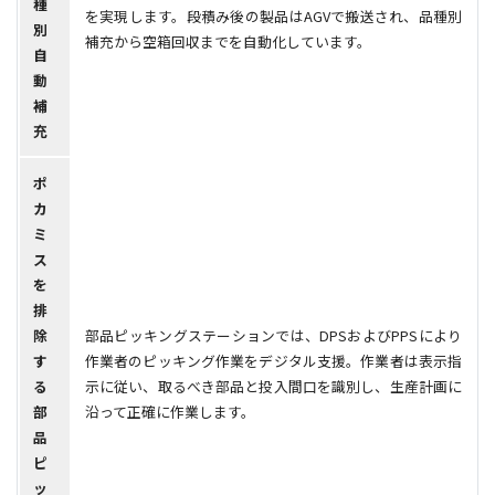
種
を実現します。段積み後の製品はAGVで搬送され、品種別
別
補充から空箱回収までを自動化しています。
自
動
補
充
ポ
カ
ミ
ス
を
排
除
部品ピッキングステーションでは、DPSおよびPPSにより
す
作業者のピッキング作業をデジタル支援。作業者は表示指
る
示に従い、取るべき部品と投入間口を識別し、生産計画に
部
沿って正確に作業します。
品
ピ
ッ