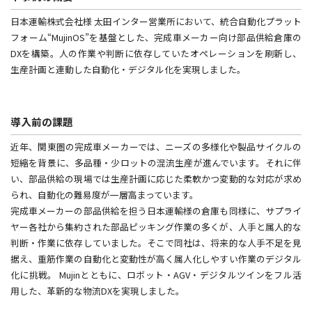
日本運輸株式会社様 太田インター営業所において、統合自動化プラット
フォーム“MujinOS”を基盤とした、完成車メーカー向け部品供給倉庫の
DXを構築。人の作業や判断に依存していたオペレーションを刷新し、
生産計画と連動した自動化・デジタル化を実現しました。
導入前の課題
近年、関東圏の完成車メーカーでは、ニーズの多様化や製品サイクルの
短縮を背景に、多品種・少ロットの混流生産が進んでいます。それに伴
い、部品供給の現場では生産計画に応じた柔軟かつ変動的な対応が求め
られ、自動化の難易度が一層高まっています。
完成車メーカーの部品供給を担う日本運輸様の倉庫も同様に、サプライ
ヤー各社から集約された部品ピッキング作業の多くが、人手と属人的な
判断・作業に依存していました。そこで同社は、将来的な人手不足を見
据え、重筋作業の自動化と変動性が高く属人化しやすい作業のデジタル
化に挑戦。 Mujinとともに、ロボット・AGV・デジタルツインをフル活
用した、革新的な物流DXを実現しました。